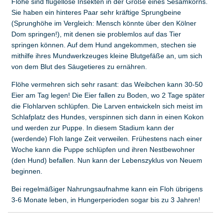
Flöhe sind flügellose Insekten in der Größe eines Sesamkorns.
Sie haben ein hinteres Paar sehr kräftige Sprungbeine
(Sprunghöhe im Vergleich: Mensch könnte über den Kölner
Dom springen!), mit denen sie problemlos auf das Tier
springen können. Auf dem Hund angekommen, stechen sie
mithilfe ihres Mundwerkzeuges kleine Blutgefäße an, um sich
von dem Blut des Säugetieres zu ernähren.
Flöhe vermehren sich sehr rasant: das Weibchen kann 30-50
Eier am Tag legen! Die Eier fallen zu Boden, wo 2 Tage später
die Flohlarven schlüpfen. Die Larven entwickeln sich meist im
Schlafplatz des Hundes, verspinnen sich dann in einen Kokon
und werden zur Puppe. In diesem Stadium kann der
(werdende) Floh lange Zeit verweilen. Frühestens nach einer
Woche kann die Puppe schlüpfen und ihren Nestbewohner
(den Hund) befallen. Nun kann der Lebenszyklus von Neuem
beginnen.
Bei regelmäßiger Nahrungsaufnahme kann ein Floh übrigens
3-6 Monate leben, in Hungerperioden sogar bis zu 3 Jahren!