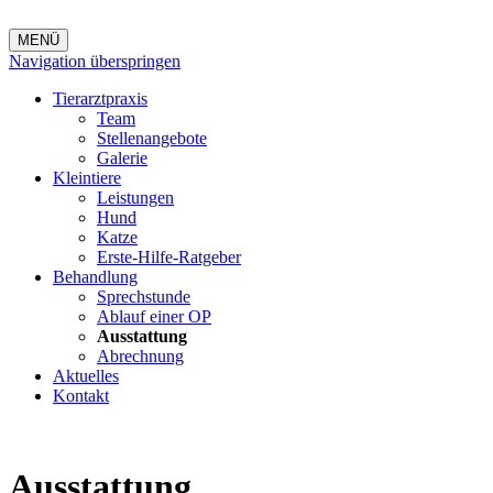
MENÜ
Navigation überspringen
Tierarztpraxis
Team
Stellenangebote
Galerie
Kleintiere
Leistungen
Hund
Katze
Erste-Hilfe-Ratgeber
Behandlung
Sprechstunde
Ablauf einer OP
Ausstattung
Abrechnung
Aktuelles
Kontakt
Ausstattung