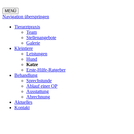
MENÜ
Navigation überspringen
Tierarztpraxis
Team
Stellenangebote
Galerie
Kleintiere
Leistungen
Hund
Katze
Erste-Hilfe-Ratgeber
Behandlung
Sprechstunde
Ablauf einer OP
Ausstattung
Abrechnung
Aktuelles
Kontakt