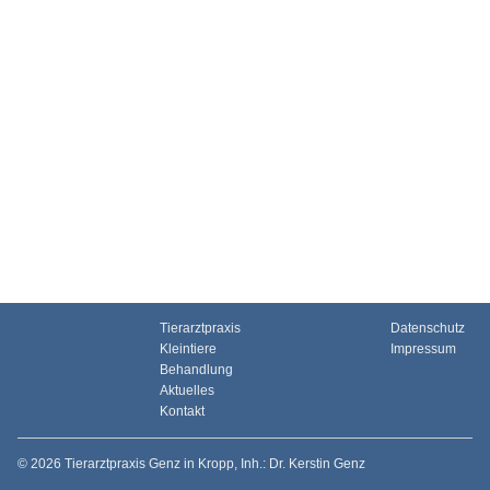
Tierarztpraxis
Datenschutz
Kleintiere
Impressum
Behandlung
Aktuelles
Kontakt
© 2026 Tierarztpraxis Genz in Kropp, Inh.: Dr. Kerstin Genz